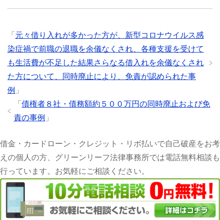
「
元々借り入れが多かった方が、新型コロナウイルス感
染症禍で前職の退職を余儀なくされ、各種支援を受けて
も生活費が不足した結果さらなる借入れを余儀なくされ
た方について、同時廃止により、免責が認められた事
例
」
「
債権者８社・債務額約５００万円の同時廃止および免
責の事例
」
借金・カードローン・クレジット・リボ払いで自己破産をお考
えの個人の方、グリーンリーフ法律事務所では電話無料相談も
行っています。お気軽にご相談ください。