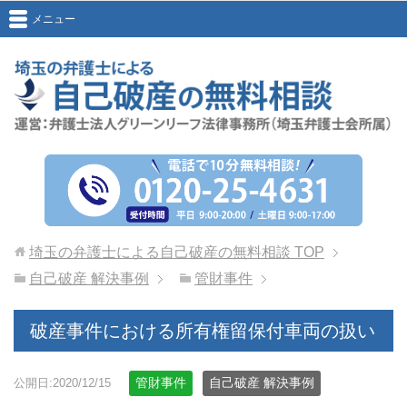
メニュー
埼玉の弁護士による自己破産の無料相談
TOP
自己破産 解決事例
管財事件
破産事件における所有権留保付車両の扱い
管財事件
自己破産 解決事例
公開日:2020/12/15