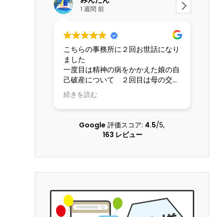
1 週間 前
こちらの事務所に２回お世話になり
交
ました
な
一度目は精神の病をかかえた娘の自
て
己破産について ２回目は母の交通
し
事故の賠償請求について こちらの
も
続きを読む
続
状況を理解してくださる配慮のある
し
弁護士さんに本当にお世話になりま
した 大変な問題を精神的負担も軽
Google
評価スコア:
4.5
/5,
くしていただき乗り越えることがで
163 レビュー
きました 本当に感謝しています