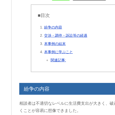
■目次
紛争の内容
交渉・調停・訴訟等の経過
本事例の結末
本事例に学ぶこと
関連記事:
紛争の内容
相談者は不適切なレベルに生活費支出が大きく、破
くことが容易に想像できました。
ri
cheeboo