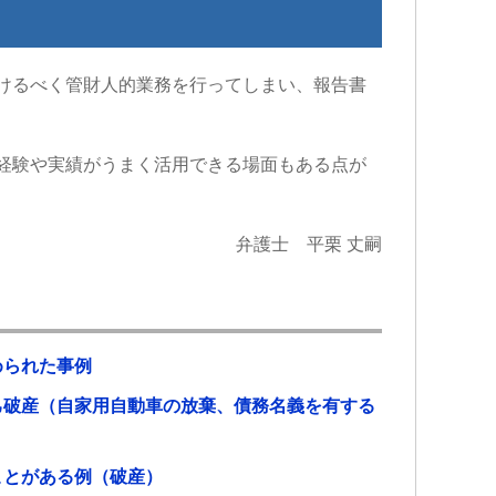
して貰え、病院にも心配せず通院出
ひ
来る様になり今はまだ療養中ですが
所をお勧め
大分良くなってきています。
交通事故で弁護士特約に入っている
けるべく管財人的業務を行ってしまい、報告書
のであれば迷わず初めから弁護士の
先生にお願いした方が良いですよ。
何もないのが1番ですが…何かあった
経験や実績がうまく活用できる場面もある点が
らこちらで相談させて頂けたらと思
います。
弁護士 平栗 丈嗣
められた事例
己破産（自家用自動車の放棄、債務名義を有する
ことがある例（破産）