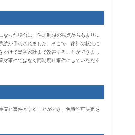
1 か月 前
社側との示
追突事故を起こされたのですが…保
こ
になった場合に、住居制限の観点からあまりに
生に大変お
険で弁護士特約に入っているのにも
変
かかわらず自分で対応していまし
L
手続が予想されました。そこで、家計の状況に
め脳の損傷
た…痛みが消えていないのに通院を
も
をかけて黒字家計まで改善することができまし
している事
相手保険会社に切られてしまった
た
続きを読む
続
管財事件ではなく同時廃止事件にしていただく
為…自分の入っている保険会社に相
時
求してきま
談した所こちらのグリーンリーフ法
議
どうも納得
律事務所を紹介して頂いて、申先生
が
に話を聞いて貰いました。
終
自宅に出向
弁護士の先生に相談するって何と言
遠
確認し「成
うか敷居が高いと言うか…ためらい
す
ない」と判
みたいな気持ちが有りましたが…何
本
側とも粘り
で最初からお願いしなかったのかと
時廃止事件とすることができ、免責許可決定を
害賠償金も
後悔する程普通に相談にのって頂け
に上乗せし
ました。
こちらの申先生のお陰で慰謝料も個
当に感謝し
人対応では出ないであろう金額を出