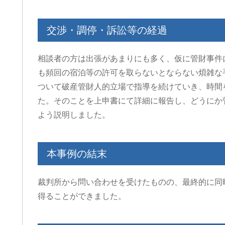
3 週間 前
3 週間 前
交渉・調停・訴訟等の経過
通事故の件で遠藤さんにお世話に
この度は、夫の労災で会
相談者の方は出張があまりにも多く、仮に管財事件
りました。丁寧かつ迅速に対応し
談交渉で申先生、遠藤先
いただき、安心してお任せできま
世話になりました。
も頻回の宿泊等の許可を取らないとならない煩雑な
た。LINEで気軽に連絡が取れるの
夫は高所から転落したた
ついて破産管財人的立場で指導を続けていき、時間
便利でした。ありがとうございま
が激しく、理解力が低下
きを読む
続きを読む
た。そのことを上申書にて詳細に報告し、どうにか
た。
から、会社側は
成年後見人を立てる様要
よう説明しました。
したが、私はこの制度が
出来ずご相談しました。
お二人の先生はわざわざ
本事例の結末
いて下さり、夫の状態を
年後見人を立てる必要は
断して下さり、渋る会社
裁判所から問い合わせを受けたものの、最終的に同
強く交渉して下さり、損
得ることができました。
会社側の提示よりも大幅
ていただきました。
申先生、遠藤先生には本