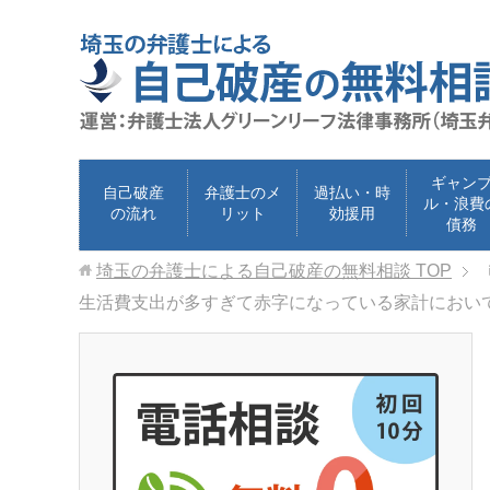
ギャン
自己破産
弁護士のメ
過払い・時
ル・浪費
の流れ
リット
効援用
債務
埼玉の弁護士による自己破産の無料相談
TOP
生活費支出が多すぎて赤字になっている家計におい