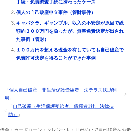
手続・免責調査手続に携わったケース
個人の自己破産申立事件（管財事件）
キャバクラ、ギャンブル、収入の不安定が原因で総
額約３００万円を負ったが、無事免責決定が出され
た事例（管財）
１００万円を超える現金を有していても自己破産で
免責許可決定を得ることができた事例
「
個人自己破産 非生活保護受給者 法テラス扶助利
用
」
「
自己破産（生活保護受給者、債権者1社、法律扶
助）
」
借金・カードローン・クレジット・リボ払いで自己破産をお考