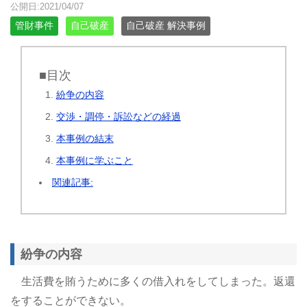
公開日:2021/04/07
管財事件
自己破産
自己破産 解決事例
■目次
紛争の内容
交渉・調停・訴訟などの経過
本事例の結末
本事例に学ぶこと
関連記事:
紛争の内容
生活費を賄うために多くの借入れをしてしまった。返還
をすることができない。