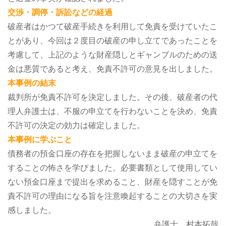
交渉・調停・訴訟などの経過
破産者はかつて破産手続きを利用して免責を受けていたこ
とがあり、今回は２度目の破産の申し立てであったことを
考慮して、上記のような財産隠しとギャンブルのための送
金は悪質であると考え、免責不許可の意見を出しました。
本事例の結末
裁判所が免責不許可を決定しました。その後、破産者の代
理人弁護士は、不服の申立てを行わないことを決め、免責
不許可の決定の効力は確定しました。
本事例に学ぶこと
債務者の預金口座の存在を把握しないまま破産の申立てを
することの怖さを学びました。必要書類として使用してい
ない預金口座まで提出を求めること、財産を隠すことが免
責不許可の理由になる旨を注意喚起することの大切さを実
感しました。
弁護士 村本拓哉