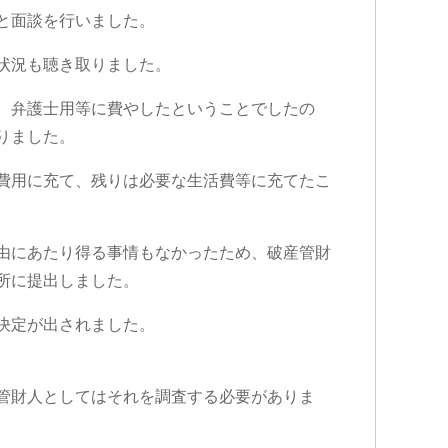
1 か月 前
と面談を行いました。
状況も聴き取りました。
ですが…保
この度は、事故の件で遠藤先生に大
こ
、弁護士用等に費やしたということでしたの
いるのにも
変お世話になりました。
士
りました。
ていまし
LINEのやり取りでしたが親切で説明
説
のに通院を
も分かりやすく、対応が早く良かっ
応
費用に充て、残りは必要な生活費等に充てたこ
しまった
たです。
感
続きを読む
続
険会社に相
時間はかかりましたが後遺障害の異
こ
ンリーフ法
議申立てという、難しい案件でした
し
て、申先生
が無事に認定が取れて、いい結果で
由にあたり得る事情もなかったため、破産管財
。
終わること出来ました。
所に提出しました。
って何と言
遠藤先生が対応して頂いたおかげで
…ためらい
す。
決定が出されました。
したが…何
本当にありがとうございました。
ったのかと
のって頂け
管財人としてはそれを調査する必要がありま
慰謝料も個
う金額を出