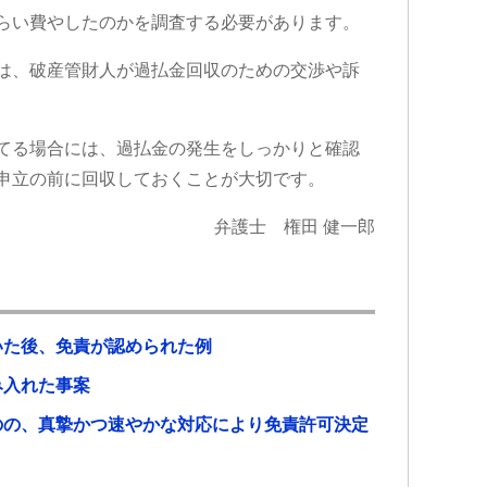
せず通院出
らい費やしたのかを調査する必要があります。
養中ですが
す。
は、破産管財人が過払金回収のための交渉や訴
入っている
ら弁護士の
いですよ。
何かあった
てる場合には、過払金の発生をしっかりと確認
けたらと思
申立の前に回収しておくことが大切です。
弁護士 権田 健一郎
いた後、免責が認められた例
み入れた事案
のの、真摯かつ速やかな対応により免責許可決定