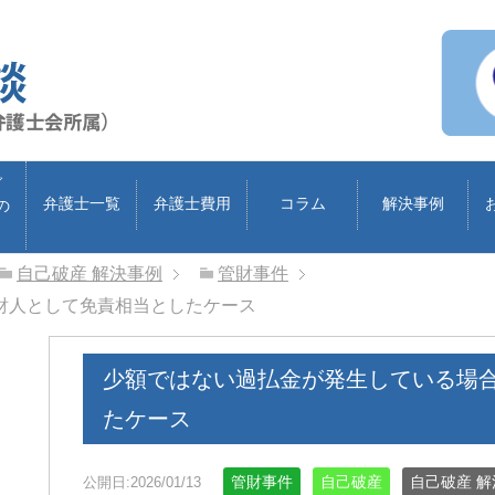
ブ
弁護士一覧
弁護士費用
コラム
解決事例
の
自己破産 解決事例
管財事件
財人として免責相当としたケース
少額ではない過払金が発生している場
たケース
管財事件
自己破産
自己破産 
公開日:2026/01/13