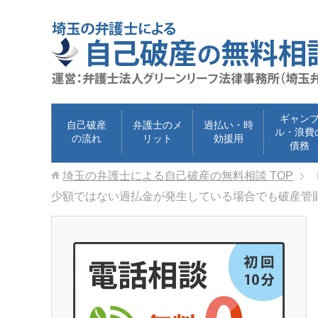
ギャン
自己破産
弁護士のメ
過払い・時
ル・浪費
の流れ
リット
効援用
債務
埼玉の弁護士による自己破産の無料相談
TOP
少額ではない過払金が発生している場合でも破産管