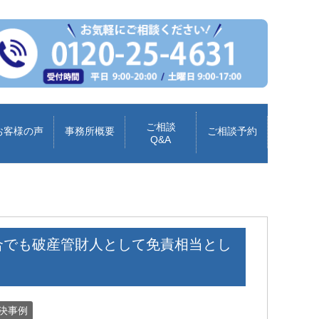
ご相談
お客様の声
事務所概要
ご相談予約
Q&A
合でも破産管財人として免責相当とし
解決事例