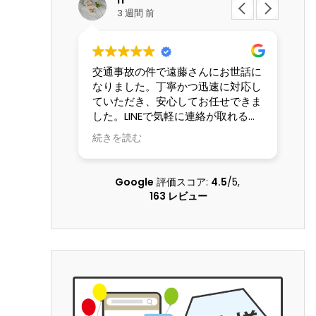
3 週間 前
世話になり
交通事故の件で遠藤さんにお世話に
こ
なりました。丁寧かつ迅速に対応し
談
えた娘の自
ていただき、安心してお任せできま
世
は母の交通
した。LINEで気軽に連絡が取れるの
夫
 こちらの
も便利でした。ありがとうございま
が
続きを読む
続
配慮のある
した。
か
話になりま
成
的負担も軽
し
Google
評価スコア:
4.5
/5,
ることがで
出
163 レビュー
ています
お
い
年
断
強
会
て
申