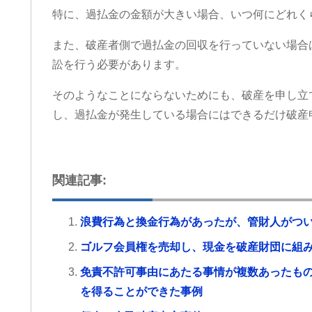
おります。
して貰え、病院にも心配
特に、過払金の金額が大きい場合、いつ何にどれく
災でお困りの方にはぜひ
来る様になり今はまだ療
リーンリーフ法律事務所をお勧め
大分良くなってきていま
また、破産者側で過払金の回収を行っていない場合
ます。
交通事故で弁護士特約に
のであれば迷わず初めか
訟を行う必要があります。
先生にお願いした方が良
何もないのが1番ですが…
そのようなことにならないためにも、破産を申し立
らこちらで相談させて頂
し、過払金が発生している場合にはできるだけ破産
います。
関連記事:
浪費行為と換金行為があったが、管財人がつ
ゴルフ会員権を売却し、現金を破産財団に組
免責不許可事由にあたる事情が複数あったも
を得ることができた事例