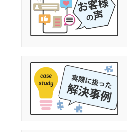
て
労
グ
し