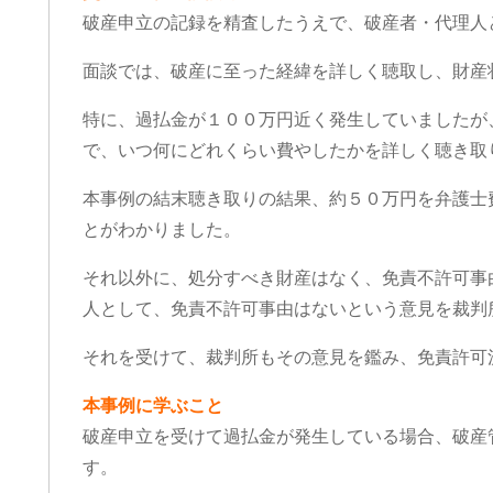
3 週間 前
1 か月 前
破産申立の記録を精査したうえで、破産者・代理人
面談では、破産に至った経緯を詳しく聴取し、財産
の度は、夫の労災で会社側との示
追突事故を起こされたの
特に、過払金が１００万円近く発生していましたが
交渉で申先生、遠藤先生に大変お
険で弁護士特約に入って
で、いつ何にどれくらい費やしたかを詳しく聴き取
話になりました。
かかわらず自分で対応し
は高所から転落したため脳の損傷
た…痛みが消えていない
本事例の結末聴き取りの結果、約５０万円を弁護士
激しく、理解力が低下している事
相手保険会社に切られて
きを読む
続きを読む
ら、会社側は
為…自分の入っている保
とがわかりました。
年後見人を立てる様要求してきま
談した所こちらのグリー
たが、私はこの制度がどうも納得
律事務所を紹介して頂い
それ以外に、処分すべき財産はなく、免責不許可事
来ずご相談しました。
に話を聞いて貰いました
人として、免責不許可事由はないという意見を裁判
二人の先生はわざわざ自宅に出向
弁護士の先生に相談する
て下さり、夫の状態を確認し「成
うか敷居が高いと言うか
それを受けて、裁判所もその意見を鑑み、免責許可
後見人を立てる必要はない」と判
みたいな気持ちが有りま
して下さり、渋る会社側とも粘り
で最初からお願いしなか
本事例に学ぶこと
く交渉して下さり、損害賠償金も
後悔する程普通に相談に
社側の提示よりも大幅に上乗せし
ました。
破産申立を受けて過払金が発生している場合、破産
いただきました。
こちらの申先生のお陰で
す。
先生、遠藤先生には本当に感謝し
人対応では出ないであろ