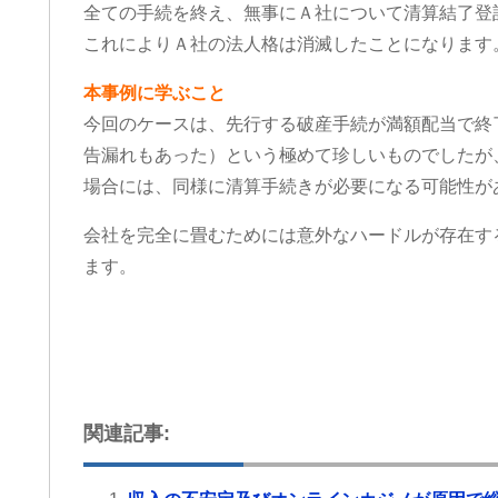
労災でお困りの方にはぜ
全ての手続を終え、無事にＡ社について清算結了登
グリーンリーフ法律事務
これによりＡ社の法人格は消滅したことになります
します。
本事例に学ぶこと
今回のケースは、先行する破産手続が満額配当で終
告漏れもあった）という極めて珍しいものでしたが
場合には、同様に清算手続きが必要になる可能性が
会社を完全に畳むためには意外なハードルが存在す
ます。
関連記事: