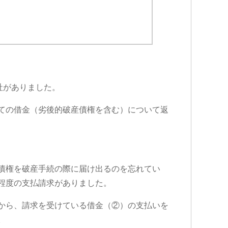
社がありました。
ての借金（劣後的破産債権を含む）について返
債権を破産手続の際に届け出るのを忘れてい
程度の支払請求がありました。
から、請求を受けている借金（②）の支払いを
Iトシ
。
1 か月 前