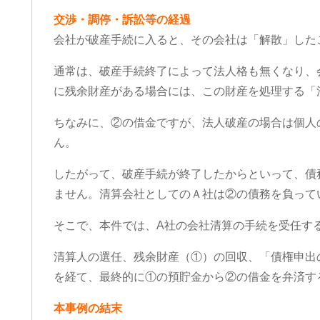
交渉・調停・訴訟等の経過
会社が破産手続に入ると、その会社は「解散」した
通事故の件で遠藤さんにお世話に
この度は、夫の労災で会
りました。丁寧かつ迅速に対応し
談交渉で申先生、遠藤先
通常は、破産手続終了によって法人格も無くなり、
いただき、安心してお任せできま
世話になりました。
に残余財産がある場合には、この財産を処理する「
た。LINEで気軽に連絡が取れるの
夫は高所から転落したた
便利でした。ありがとうございま
が激しく、理解力が低下
きを読む
続きを読む
ちなみに、②の借金ですが、法人破産の場合は個人
た。
から、会社側は
成年後見人を立てる様要
ん。
したが、私はこの制度が
出来ずご相談しました。
したがって、破産手続が終了したからといって、債
お二人の先生はわざわざ
ません。清算会社としてのＡ社は②の債務を負って
いて下さり、夫の状態を
年後見人を立てる必要は
そこで、本件では、A社の会社清算の手続を受任す
断して下さり、渋る会社
強く交渉して下さり、損
清算人の選任、残余財産（①）の回収、「債権申出
会社側の提示よりも大幅
ていただきました。
を経て、最終的に①の預貯金から②の借金を弁済す
申先生、遠藤先生には本
ております。
本事例の結末