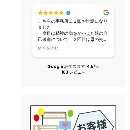
こちらの事務所に２回お世話になり
交
ました
な
一度目は精神の病をかかえた娘の自
て
己破産について ２回目は母の交通
し
事故の賠償請求について こちらの
も
続きを読む
続
状況を理解してくださる配慮のある
し
弁護士さんに本当にお世話になりま
した 大変な問題を精神的負担も軽
Google
評価スコア:
4.5
/5,
くしていただき乗り越えることがで
163 レビュー
きました 本当に感謝しています