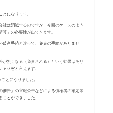
ことになります。
社側との示
追突事故を起こされたのですが…保
こ
生に大変お
険で弁護士特約に入っているのにも
変
会社は消滅するのですが、今回のケースのよう
かかわらず自分で対応していまし
L
清算」の必要性が出てきます。
め脳の損傷
た…痛みが消えていないのに通院を
も
している事
相手保険会社に切られてしまった
た
続きを読む
続
の破産手続と違って、免責の手続がありませ
為…自分の入っている保険会社に相
時
求してきま
談した所こちらのグリーンリーフ法
議
どうも納得
律事務所を紹介して頂いて、申先生
が
に話を聞いて貰いました。
終
務が無くなる（免責される）という効果はあり
自宅に出向
弁護士の先生に相談するって何と言
遠
いる状態と言えます。
確認し「成
うか敷居が高いと言うか…ためらい
す
ない」と判
みたいな気持ちが有りましたが…何
本
ることになりました。
側とも粘り
で最初からお願いしなかったのかと
害賠償金も
後悔する程普通に相談にのって頂け
の催告」の官報公告などによる債権者の確定等
に上乗せし
ました。
こちらの申先生のお陰で慰謝料も個
ることができました。
当に感謝し
人対応では出ないであろう金額を出
して貰え、病院にも心配せず通院出