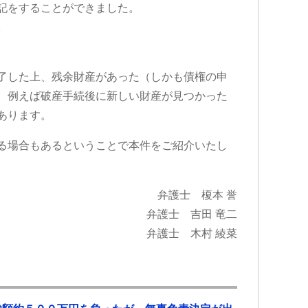
ひ
来る様になり今はまだ療養中ですが
記をすることができました。
所をお勧め
大分良くなってきています。
。
交通事故で弁護士特約に入っている
のであれば迷わず初めから弁護士の
先生にお願いした方が良いですよ。
何もないのが1番ですが…何かあった
了した上、残余財産があった（しかも債権の申
らこちらで相談させて頂けたらと思
、例えば破産手続後に新しい財産が見つかった
います。
あります。
る場合もあるということで本件をご紹介いたし
弁護士 榎本 誉
弁護士 吉田 竜二
弁護士 木村 綾菜