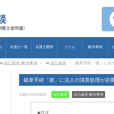
ブ
弁護士一覧
弁護士費用
コラム
解決事例
の
自己破産 解決事例
自己破産
破産手続「後」に法
破産手続「後」に法人の清算処理が必
自己破産
自己破産 解決事例
公開日:2025/06/26
■目次