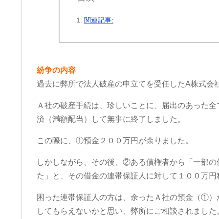
関連記事:
紛争の内容
過去に弊所で法人破産の申立てを受任したA株式会
Ａ社の破産手続は、珍しいことに、届出のあった全
済（満額配当）して無事に終了しました。
この際に、①預金２００万円が余りました。
しかしながら、その後、②ある債権者から「一部の
た」と、その借金の連帯保証人に対して１００万円
困った連帯保証人の方は、余ったＡ社の預金（①）
ri
cheeboo
してもらえないかと思い、弊所にご相談されました
1 か月 前
1 か月 前