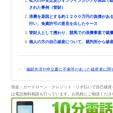
収入の不安定及びオンラインカジノが原因で
された事例（管財）
浪費を原因とする約１２００万円の負債があ
行い、免責許可の意見を出したケース
管財人として携わり、競馬での浪費事案で裁
個人の方の自己破産について、裁判所から破
「
偏頗弁済や申立書に不備等があった破産者に関
借金・カードローン・クレジット・リボ払いで自己破産
は電話無料相談も行っています。お気軽にご相談くださ