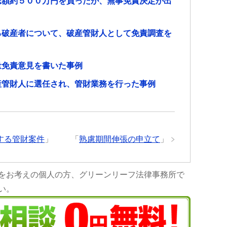
総額約５００万円を負ったが、無事免責決定が出
る破産者について、破産管財人として免責調査を
量免責意見を書いた事例
産管財人に選任され、管財業務を行った事例
する管財案件
」
「
熟慮期間伸張の申立て
」
をお考えの個人の方、グリーンリーフ法律事務所で
い。