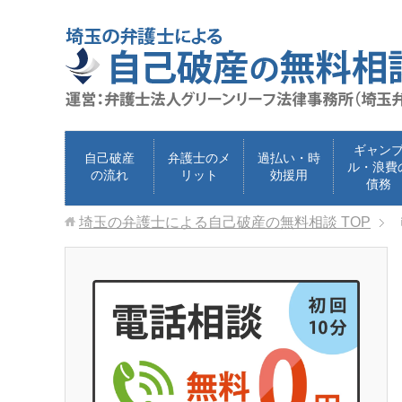
ギャン
自己破産
弁護士のメ
過払い・時
ル・浪費
の流れ
リット
効援用
債務
埼玉の弁護士による自己破産の無料相談
TOP