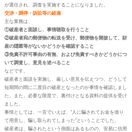
が選任され、調査を実施することになりました。
交渉・調停・訴訟等の経過
主な業務は、
①破産者と面談し、事情聴取を行うこと
②破産者宛の郵便物の転送を受け、郵便物を開披して、財
産の隠匿等がないかどうかを確認すること
③免責不許可事由の有無、および免責すべきかどうかにつ
いて調査し、意見を述べること
などです。
破産者と面談を実施し、厳しい意見を伝えつつ、どうして
短期間の間に二度目の破産となったのか事情を確認しまし
た。また、必要な限度で、裏付けとなる資料の提供を受け
ました。
事情としては、一言でいえば、”人に騙されてお金を借り
て用意し、騙し取られてしまった”ということでした。
破産者は、騙されたという側面はあるものの、安易に信用