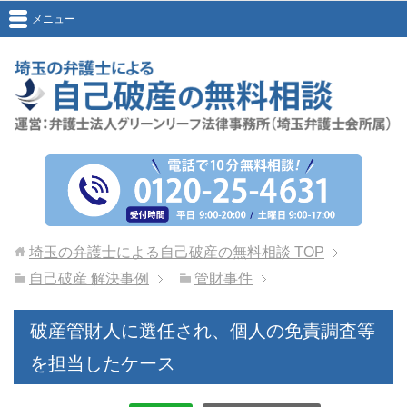
メニュー
埼玉の弁護士による自己破産の無料相談
TOP
自己破産 解決事例
管財事件
破産管財人に選任され、個人の免責調査等
を担当したケース