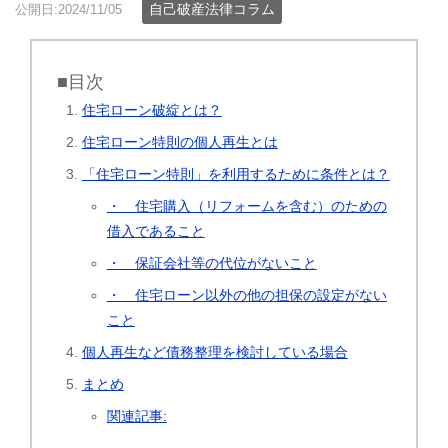
自己破産法律コラム
公開日:2024/11/05
■目次
住宅ローン破綻とは？
住宅ローン特則の個人再生とは
「住宅ローン特則」を利用するために条件とは？
・ 住宅購入（リフォームを含む）のための
借入であること
・ 保証会社等の代位がないこと
・ 住宅ローン以外の他の担保の設定がない
こと
個人再生など債務整理を検討している場合
まとめ
関連記事: