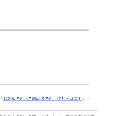
ひ
来る様になり今はまだ療養中ですが
所をお勧め
大分良くなってきています。
交通事故で弁護士特約に入っている
のであれば迷わず初めから弁護士の
先生にお願いした方が良いですよ。
何もないのが1番ですが…何かあった
らこちらで相談させて頂けたらと思
います。
「
お客様の声（ご相談者の声）評判・口コミ
」