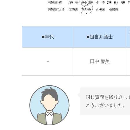
通事故の件で遠藤さんにお世話に
この度は、夫の労災で会
りました。丁寧かつ迅速に対応し
談交渉で申先生、遠藤先
いただき、安心してお任せできま
世話になりました。
■年代
■担当弁護士
た。LINEで気軽に連絡が取れるの
夫は高所から転落したた
便利でした。ありがとうございま
が激しく、理解力が低下
きを読む
続きを読む
た。
から、会社側は
成年後見人を立てる様要
－
田中 智美
したが、私はこの制度が
出来ずご相談しました。
お二人の先生はわざわざ
いて下さり、夫の状態を
年後見人を立てる必要は
断して下さり、渋る会社
同じ質問を繰り返し
強く交渉して下さり、損
とうございました。
会社側の提示よりも大幅
ていただきました。
申先生、遠藤先生には本
ております。