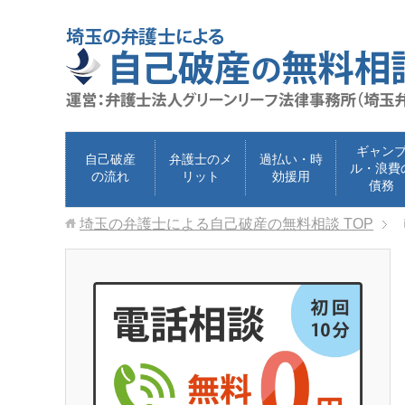
ギャン
自己破産
弁護士のメ
過払い・時
ル・浪費
の流れ
リット
効援用
債務
埼玉の弁護士による自己破産の無料相談
TOP