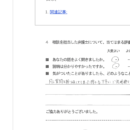
関連記事:
ri
cheeboo
1 か月 前
1 か月 前