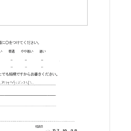
Iトシ
1 か月 前