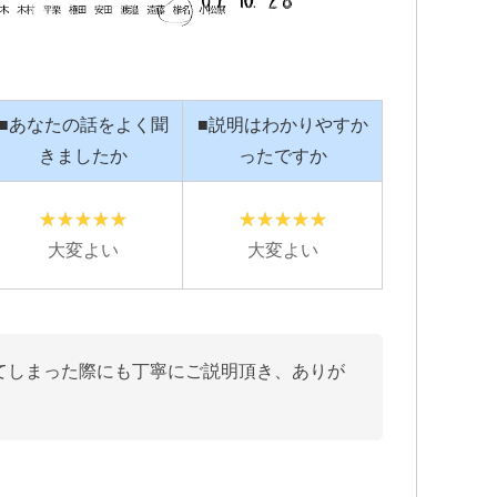
社側との示
追突事故を起こされたのですが…保
こ
生に大変お
険で弁護士特約に入っているのにも
変
■あなたの話をよく聞
■説明はわかりやすか
かかわらず自分で対応していまし
L
め脳の損傷
た…痛みが消えていないのに通院を
も
きましたか
ったですか
している事
相手保険会社に切られてしまった
た
続きを読む
続
為…自分の入っている保険会社に相
時
求してきま
談した所こちらのグリーンリーフ法
議
どうも納得
律事務所を紹介して頂いて、申先生
が
大変よい
大変よい
に話を聞いて貰いました。
終
自宅に出向
弁護士の先生に相談するって何と言
遠
確認し「成
うか敷居が高いと言うか…ためらい
す
ない」と判
みたいな気持ちが有りましたが…何
本
側とも粘り
で最初からお願いしなかったのかと
てしまった際にも丁寧にご説明頂き、ありが
害賠償金も
後悔する程普通に相談にのって頂け
に上乗せし
ました。
こちらの申先生のお陰で慰謝料も個
当に感謝し
人対応では出ないであろう金額を出
して貰え、病院にも心配せず通院出