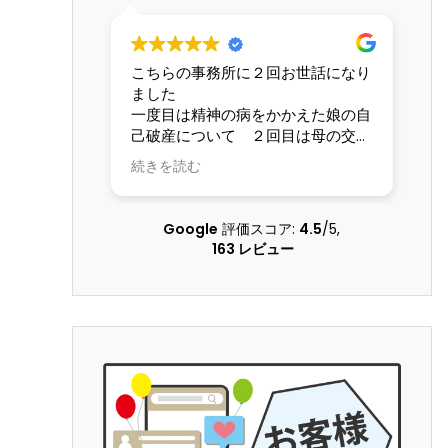
こちらの事務所に２回お世話になり
交
ました
な
一度目は精神の病をかかえた娘の自
て
己破産について ２回目は母の交通
し
事故の賠償請求について こちらの
も
続きを読む
続
状況を理解してくださる配慮のある
し
弁護士さんに本当にお世話になりま
した 大変な問題を精神的負担も軽
Google
評価スコア:
4.5
/5,
くしていただき乗り越えることがで
163 レビュー
きました 本当に感謝しています