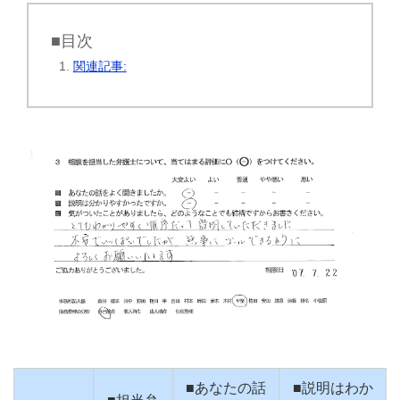
■目次
関連記事:
■あなたの話
■説明はわか