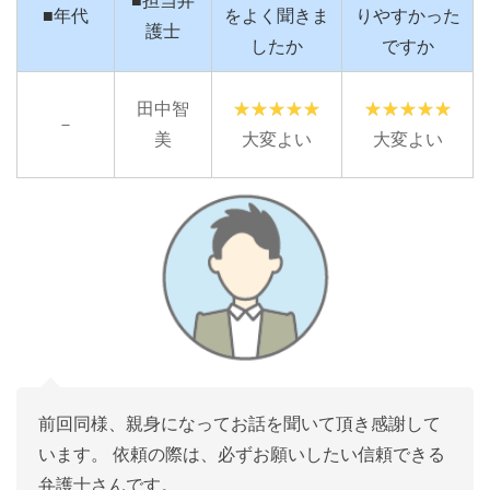
■担当弁
■年代
をよく聞きま
りやすかった
護士
したか
ですか
田中智
－
美
大変よい
大変よい
前回同様、親身になってお話を聞いて頂き感謝して
います。 依頼の際は、必ずお願いしたい信頼できる
弁護士さんです。