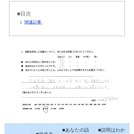
■目次
関連記事:
■あなたの話
■説明はわか