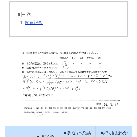
■目次
関連記事:
■あなたの話
■説明はわか