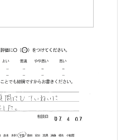
Iトシ
1 か月 前