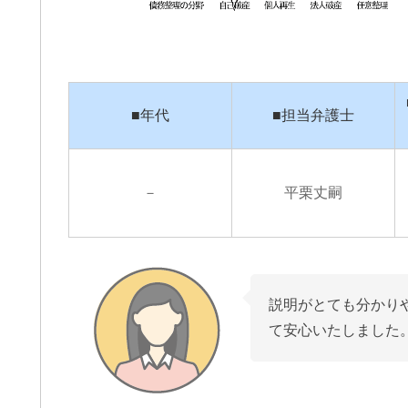
通事故の件で遠藤さんにお世話に
この度は、夫の労災で会
りました。丁寧かつ迅速に対応し
談交渉で申先生、遠藤先
いただき、安心してお任せできま
世話になりました。
■年代
■担当弁護士
た。LINEで気軽に連絡が取れるの
夫は高所から転落したた
便利でした。ありがとうございま
が激しく、理解力が低下
きを読む
続きを読む
た。
から、会社側は
成年後見人を立てる様要
－
平栗丈嗣
したが、私はこの制度が
出来ずご相談しました。
お二人の先生はわざわざ
いて下さり、夫の状態を
年後見人を立てる必要は
断して下さり、渋る会社
説明がとても分かり
強く交渉して下さり、損
て安心いたしました
会社側の提示よりも大幅
ていただきました。
申先生、遠藤先生には本
ております。