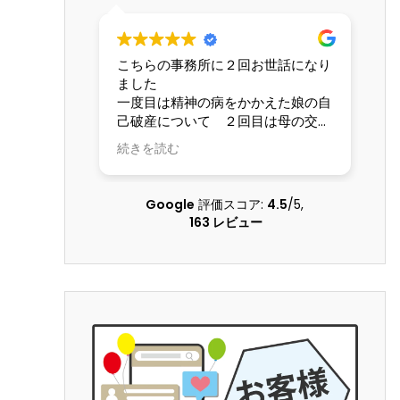
こちらの事務所に２回お世話になり
交
ました
な
一度目は精神の病をかかえた娘の自
て
己破産について ２回目は母の交通
し
事故の賠償請求について こちらの
も
続きを読む
続
状況を理解してくださる配慮のある
し
弁護士さんに本当にお世話になりま
した 大変な問題を精神的負担も軽
Google
評価スコア:
4.5
/5,
くしていただき乗り越えることがで
163 レビュー
きました 本当に感謝しています