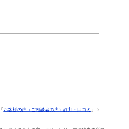
ひ
来る様になり今はまだ療養中ですが
所をお勧め
大分良くなってきています。
交通事故で弁護士特約に入っている
のであれば迷わず初めから弁護士の
先生にお願いした方が良いですよ。
何もないのが1番ですが…何かあった
らこちらで相談させて頂けたらと思
います。
「
お客様の声（ご相談者の声）評判・口コミ
」