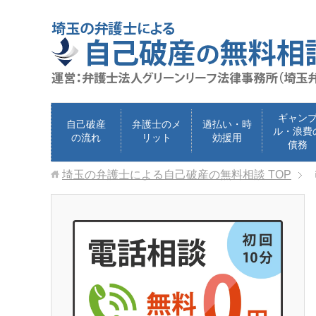
ギャン
自己破産
弁護士のメ
過払い・時
ル・浪費
の流れ
リット
効援用
債務
埼玉の弁護士による自己破産の無料相談
TOP