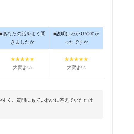
社側との示
追突事故を起こされたのですが…保
こ
生に大変お
険で弁護士特約に入っているのにも
変
■あなたの話をよく聞
■説明はわかりやすか
かかわらず自分で対応していまし
L
め脳の損傷
た…痛みが消えていないのに通院を
も
きましたか
ったですか
している事
相手保険会社に切られてしまった
た
続きを読む
続
為…自分の入っている保険会社に相
時
求してきま
談した所こちらのグリーンリーフ法
議
どうも納得
律事務所を紹介して頂いて、申先生
が
大変よい
大変よい
に話を聞いて貰いました。
終
自宅に出向
弁護士の先生に相談するって何と言
遠
確認し「成
うか敷居が高いと言うか…ためらい
す
ない」と判
みたいな気持ちが有りましたが…何
本
側とも粘り
で最初からお願いしなかったのかと
やすく、質問にもていねいに答えていただけ
害賠償金も
後悔する程普通に相談にのって頂け
。
に上乗せし
ました。
こちらの申先生のお陰で慰謝料も個
当に感謝し
人対応では出ないであろう金額を出
して貰え、病院にも心配せず通院出