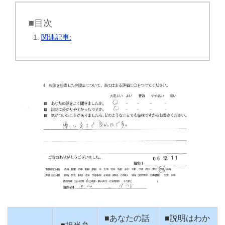
■目次
関連記事:
■あなたの話
■説明はわか