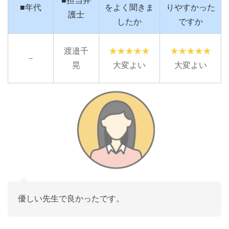
■担当弁
■年代
をよく聞きま
りやすかった
護士
したか
ですか
渡邉千
－
晃
大変よい
大変よい
優しい先生で良かったです。