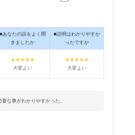
社側との示
追突事故を起こされたのですが…保
こ
生に大変お
険で弁護士特約に入っているのにも
変
かかわらず自分で対応していまし
L
■あなたの話をよく聞
■説明はわかりやすか
め脳の損傷
た…痛みが消えていないのに通院を
も
きましたか
ったですか
している事
相手保険会社に切られてしまった
た
続きを読む
続
為…自分の入っている保険会社に相
時
求してきま
談した所こちらのグリーンリーフ法
議
どうも納得
律事務所を紹介して頂いて、申先生
が
大変よい
大変よい
に話を聞いて貰いました。
終
自宅に出向
弁護士の先生に相談するって何と言
遠
確認し「成
うか敷居が高いと言うか…ためらい
す
ない」と判
みたいな気持ちが有りましたが…何
本
側とも粘り
で最初からお願いしなかったのかと
必要な事がわかりやすかった。
害賠償金も
後悔する程普通に相談にのって頂け
に上乗せし
ました。
こちらの申先生のお陰で慰謝料も個
当に感謝し
人対応では出ないであろう金額を出
して貰え、病院にも心配せず通院出