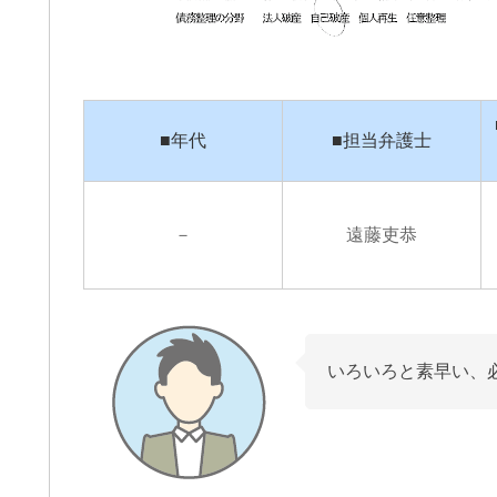
通事故の件で遠藤さんにお世話に
この度は、夫の労災で会
りました。丁寧かつ迅速に対応し
談交渉で申先生、遠藤先
いただき、安心してお任せできま
世話になりました。
■年代
■担当弁護士
た。LINEで気軽に連絡が取れるの
夫は高所から転落したた
便利でした。ありがとうございま
が激しく、理解力が低下
きを読む
続きを読む
た。
から、会社側は
成年後見人を立てる様要
－
遠藤吏恭
したが、私はこの制度が
出来ずご相談しました。
お二人の先生はわざわざ
いて下さり、夫の状態を
年後見人を立てる必要は
断して下さり、渋る会社
いろいろと素早い、
強く交渉して下さり、損
会社側の提示よりも大幅
ていただきました。
申先生、遠藤先生には本
ております。