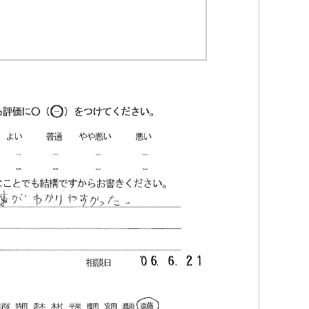
Iトシ
1 か月 前