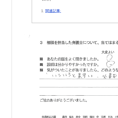
関連記事:
ri
cheeboo
1 か月 前
1 か月 前