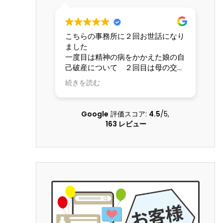
こちらの事務所に２回お世話になり
交
ました
な
一度目は精神の病をかかえた娘の自
て
己破産について ２回目は母の交通
し
事故の賠償請求について こちらの
も
続きを読む
続
状況を理解してくださる配慮のある
し
弁護士さんに本当にお世話になりま
した 大変な問題を精神的負担も軽
Google
評価スコア:
4.5
/5,
くしていただき乗り越えることがで
163 レビュー
きました 本当に感謝しています