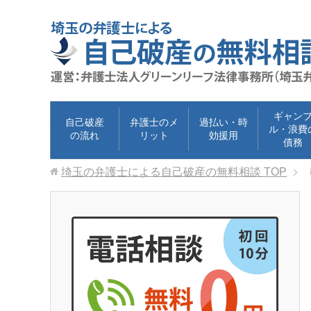
ギャン
自己破産
弁護士のメ
過払い・時
ル・浪費
の流れ
リット
効援用
債務
埼玉の弁護士による自己破産の無料相談
TOP