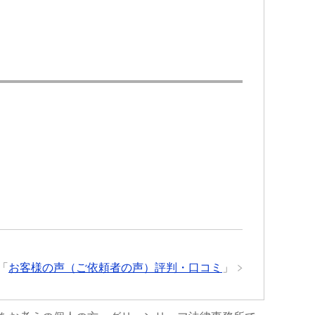
ひ
来る様になり今はまだ療養中ですが
所をお勧め
大分良くなってきています。
交通事故で弁護士特約に入っている
のであれば迷わず初めから弁護士の
先生にお願いした方が良いですよ。
何もないのが1番ですが…何かあった
らこちらで相談させて頂けたらと思
います。
「
お客様の声（ご依頼者の声）評判・口コミ
」