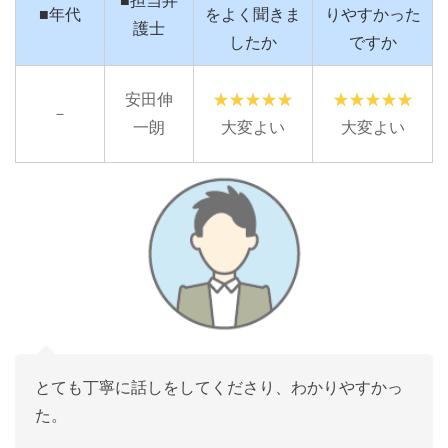
■担当弁
■年代
をよく聞きま
りやすかった
護士
したか
ですか
安田伸
－
一朗
大変よい
大変よい
とても丁寧に話しをしてくださり、わかりやすかっ
た。