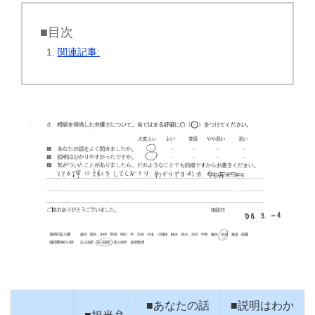
■目次
関連記事:
■あなたの話
■説明はわか