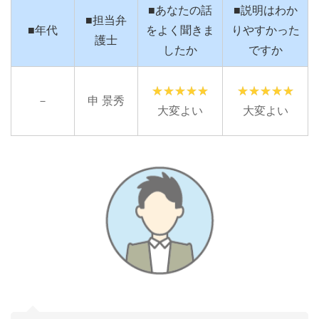
■あなたの話
■説明はわか
■担当弁
■年代
をよく聞きま
りやすかった
護士
したか
ですか
－
申 景秀
大変よい
大変よい