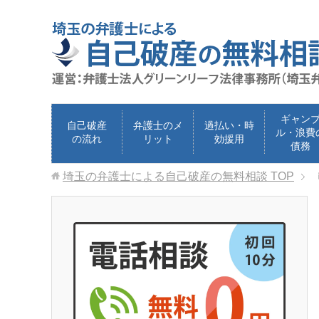
ギャン
自己破産
弁護士のメ
過払い・時
ル・浪費
の流れ
リット
効援用
債務
埼玉の弁護士による自己破産の無料相談
TOP