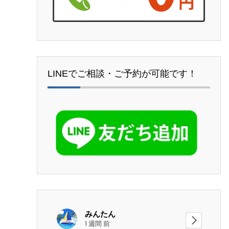
LINEでご相談・ご予約が可能です！
たん
ri
前
3 週間 前