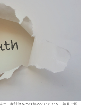
金子秀樹
前
1 か月 前
時に、家計簿をつけ始めていただき、毎月ご提