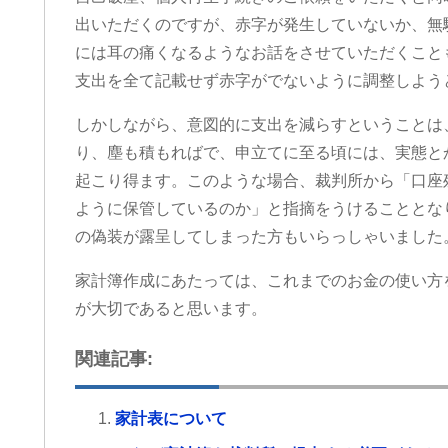
出いただくのですが、赤字が発生していないか、無
には耳の痛くなるようなお話をさせていただくこと
に
この度は、夫の労災で会社側との示
追突事故を
支出を全て記載せず赤字がでないように調整しよう
し
談交渉で申先生、遠藤先生に大変お
険で弁護士
ま
世話になりました。
かかわらず
しかしながら、意図的に支出を減らすということは
の
夫は高所から転落したため脳の損傷
た…痛みが
り、塵も積もればで、申立てに至る頃には、実態と
ま
が激しく、理解力が低下している事
相手保険会
続きを読む
続きを読む
から、会社側は
為…自分の
起こり得ます。このような場合、裁判所から「口座
成年後見人を立てる様要求してきま
談した所こ
ように保管しているのか」と指摘をうけることとな
したが、私はこの制度がどうも納得
律事務所を
の偽装が露呈してしまった方もいらっしゃいました
出来ずご相談しました。
に話を聞い
お二人の先生はわざわざ自宅に出向
弁護士の先
いて下さり、夫の状態を確認し「成
うか敷居が
家計簿作成にあたっては、これまでのお金の使い方
年後見人を立てる必要はない」と判
みたいな気
が大切であると思います。
断して下さり、渋る会社側とも粘り
で最初から
強く交渉して下さり、損害賠償金も
後悔する程
関連記事:
会社側の提示よりも大幅に上乗せし
ました。
ていただきました。
こちらの申
申先生、遠藤先生には本当に感謝し
人対応では
家計表について
ております。
して貰え、