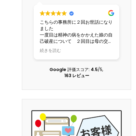
務所に２回お世話になり
交通事故の件で遠藤さんにお世話
なりました。丁寧かつ迅速に対応
神の病をかかえた娘の自
ていただき、安心してお任せでき
いて ２回目は母の交通
した。LINEで気軽に連絡が取れる
請求について こちらの
も便利でした。ありがとうござい
続きを読む
してくださる配慮のある
した。
に本当にお世話になりま
な問題を精神的負担も軽
Google
評価スコア:
4.5
/5,
だき乗り越えることがで
163 レビュー
本当に感謝しています