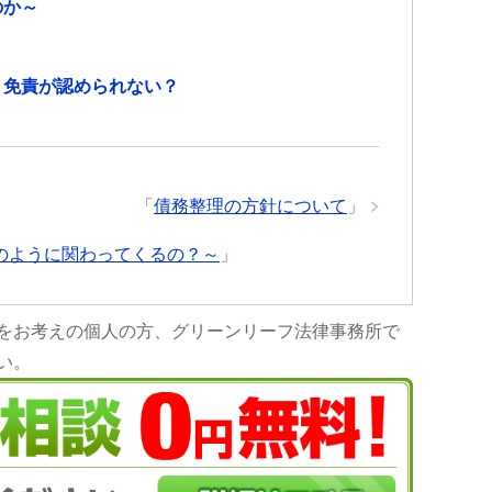
り今はまだ療養中ですが
のか～
ってきています。
弁護士特約に入っている
迷わず初めから弁護士の
、免責が認められない？
いした方が良いですよ。
が1番ですが…何かあった
相談させて頂けたらと思
「
債務整理の方針について
」
のように関わってくるの？～
」
をお考えの個人の方、グリーンリーフ法律事務所で
い。