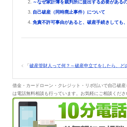
労災でお困りの方にはぜひ
来る様にな
～なぜ家計簿を裁判所に提出する必要がある
グリーンリーフ法律事務所をお勧め
大分良くな
します。
交通事故で
自己破産（同時廃止事件）について
のであれば
免責不許可事由があると、破産手続きしても
先生にお願
何もないの
らこちらで
います。
「
破産管財人って何？～破産申立てをしたら、ど
借金・カードローン・クレジット・リボ払いで自己破産
は電話無料相談も行っています。お気軽にご相談くださ