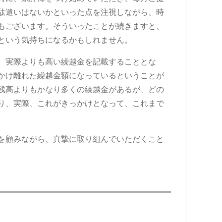
駄遣いはないかといった点を注視しながら、時
もございます。そういったことが続きますと、
起こされたのですが…保
この度は、事故の件で遠藤先生に
という気持ちになるかもしれません。
特約に入っているのにも
変お世話になりました。
自分で対応していまし
LINEのやり取りでしたが親切で説
、実際よりも高い繰越金を記載することとな
消えていないのに通院を
も分かりやすく、対応が早く良か
かけ離れた繰越金額になっているということが
社に切られてしまった
たです。
続きを読む
入っている保険会社に相
時間はかかりましたが後遺障害の
残高よりもかなり多くの繰越金があるが、どの
ちらのグリーンリーフ法
議申立てという、難しい案件でし
り、実際、これがきっかけとなって、これまで
紹介して頂いて、申先生
が無事に認定が取れて、いい結果
。
て貰いました。
終わること出来ました。
生に相談するって何と言
遠藤先生が対応して頂いたおかげ
高いと言うか…ためらい
す。
を顧みながら、真摯に取り組んでいただくこと
持ちが有りましたが…何
本当にありがとうございました。
お願いしなかったのかと
普通に相談にのって頂け
先生のお陰で慰謝料も個
出ないであろう金額を出
病院にも心配せず通院出