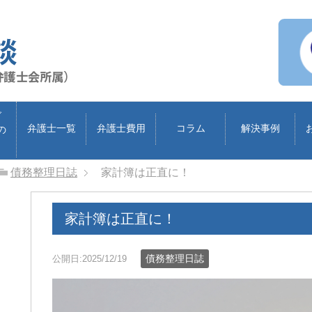
ブ
弁護士一覧
弁護士費用
コラム
解決事例
の
債務整理日誌
家計簿は正直に！
家計簿は正直に！
債務整理日誌
公開日:2025/12/19