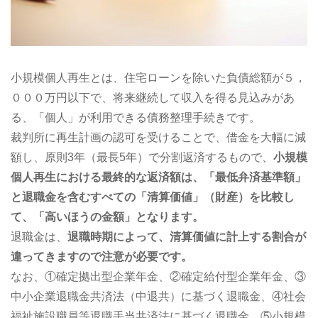
小規模個人再生とは、住宅ローンを除いた負債総額が５，
０００万円以下で、将来継続して収入を得る見込みがあ
る、「個人」が利用できる債務整理手続きです。
裁判所に再生計画の認可を受けることで、借金を大幅に減
額し、原則3年（最長5年）で分割返済するもので、
小規模
個人再生における最終的な返済額は、「最低弁済基準額」
と退職金を含むすべての「清算価値」（財産）を比較し
て、「高いほうの金額」となります。
退職金は、
退職時期によって、清算価値に計上する割合が
違ってきますので注意が必要です。
なお、①確定拠出型企業年金、②確定給付型企業年金、③
中小企業退職金共済法（中退共）に基づく退職金、④社会
福祉施設職員等退職手当共済法に基づく退職金、⑤小規模