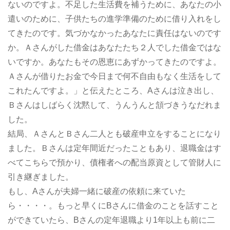
ないのですよ。不足した生活費を補うために、あなたの小
遣いのために、子供たちの進学準備のために借り入れをし
てきたのです。気づかなかったあなたに責任はないのです
か。Ａさんがした借金はあなたたち２人でした借金ではな
いですか。あなたもその恩恵にあずかってきたのですよ。
Ａさんが借りたお金で今日まで何不自由もなく生活をして
これたんですよ。」と伝えたところ、Aさんは泣き出し、
Ｂさんはしばらく沈黙して、うんうんと頷づきうなだれま
した。
結局、ＡさんとＢさん二人とも破産申立をすることになり
ました。Ｂさんは定年間近だったこともあり、退職金はす
べてこちらで預かり、債権者への配当原資として管財人に
引き継ぎました。
もし、Aさんが夫婦一緒に破産の依頼に来ていた
ら・・・・。もっと早くにBさんに借金のことを話すこと
ができていたら、Bさんの定年退職より1年以上も前に二