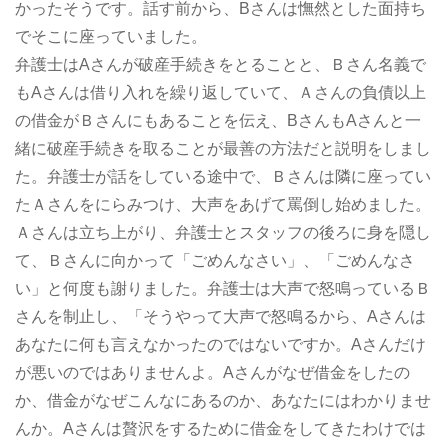
かったそうです。話す前から、Bさんは憮然とした面持ち
でそこに座っていました。
弁護士はAさんが破産手続きをとることと、Ｂさん名義で
もAさんは借り入れを繰り返していて、Ａさんの負債以上
の借金がＢさんにもあることを伝え、BさんもAさんと一
緒に破産手続きを取ることが最善の方法だと説明をしまし
た。弁護士が話をしている途中で、Ｂさんは隣に座ってい
たＡさんをにらみつけ、大声をあげて罵倒し始めました。
Ａさんは立ち上がり、弁護士とスタッフの後ろに身を隠し
て、Ｂさんに向かって「ごめんなさい」、「ごめんなさ
い」と何度も謝りました。弁護士は大声で怒鳴っているＢ
さんを制止し、「そうやって大声で怒鳴るから、Aさんは
あなたに何も言えなかったのではないですか。Aさんだけ
が悪いのではありませんよ。Aさんがなぜ借金をしたの
か、借金がなぜこんなにあるのか、あなたにはわかりませ
んか。Aさんは贅沢をするために借金をしてきたわけでは