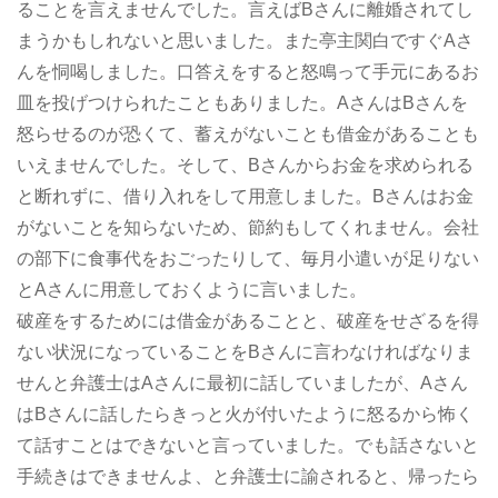
ることを言えませんでした。言えばBさんに離婚されてし
まうかもしれないと思いました。また亭主関白ですぐAさ
んを恫喝しました。口答えをすると怒鳴って手元にあるお
皿を投げつけられたこともありました。AさんはBさんを
怒らせるのが恐くて、蓄えがないことも借金があることも
いえませんでした。そして、Bさんからお金を求められる
と断れずに、借り入れをして用意しました。Bさんはお金
がないことを知らないため、節約もしてくれません。会社
の部下に食事代をおごったりして、毎月小遣いが足りない
とAさんに用意しておくように言いました。
破産をするためには借金があることと、破産をせざるを得
ない状況になっていることをBさんに言わなければなりま
せんと弁護士はAさんに最初に話していましたが、Aさん
はBさんに話したらきっと火が付いたように怒るから怖く
て話すことはできないと言っていました。でも話さないと
手続きはできませんよ、と弁護士に諭されると、帰ったら