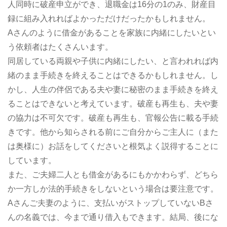
人同時に破産申立ができ、退職金は16分の1のみ、財産目
録に組み入れればよかっただけだったかもしれません。
Aさんのように借金があることを家族に内緒にしたいとい
う依頼者はたくさんいます。
同居している両親や子供に内緒にしたい、と言われれば内
緒のまま手続きを終えることはできるかもしれません。し
かし、人生の伴侶である夫や妻に秘密のまま手続きを終え
ることはできないと考えています。破産も再生も、夫や妻
の協力は不可欠です。破産も再生も、官報公告に載る手続
きです。他から知らされる前にご自分からご主人に（また
は奥様に）お話をしてくださいと根気よく説得することに
しています。
また、ご夫婦二人とも借金があるにもかかわらず、どちら
か一方しか法的手続きをしないという場合は要注意です。
Aさんご夫妻のように、支払いがストップしていないBさ
んの名義では、今まで通り借入もできます。結局、後にな