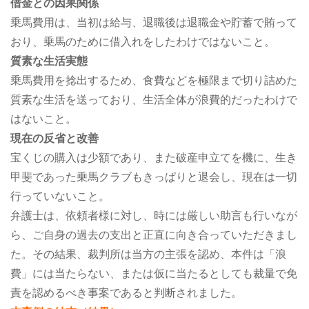
借金との因果関係
乗馬費用は、当初は給与、退職後は退職金や貯蓄で賄って
おり、乗馬のために借入れをしたわけではないこと。
質素な生活実態
乗馬費用を捻出するため、食費などを極限まで切り詰めた
質素な生活を送っており、生活全体が浪費的だったわけで
はないこと。
現在の反省と改善
宝くじの購入は少額であり、また破産申立てを機に、生き
甲斐であった乗馬クラブもきっぱりと退会し、現在は一切
行っていないこと。
弁護士は、依頼者様に対し、時には厳しい助言も行いなが
ら、ご自身の過去の支出と正直に向き合っていただきまし
た。その結果、裁判所は当方の主張を認め、本件は「浪
費」には当たらない、または仮に当たるとしても裁量で免
責を認めるべき事案であると判断されました。