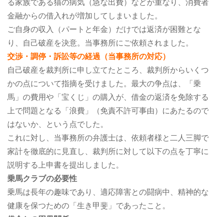
る家族である猫の病気（急な出費）などが重なり、消費者
金融からの借入れが増加してしまいました。
ご自身の収入（パートと年金）だけでは返済が困難とな
り、自己破産を決意。当事務所にご依頼されました。
交渉・調停・訴訟等の経過（当事務所の対応）
自己破産を裁判所に申し立てたところ、裁判所からいくつ
かの点について指摘を受けました。最大の争点は、「乗
馬」の費用や「宝くじ」の購入が、借金の返済を免除する
上で問題となる「浪費」（免責不許可事由）にあたるので
はないか、という点でした。
これに対し、当事務所の弁護士は、依頼者様と二人三脚で
家計を徹底的に見直し、裁判所に対して以下の点を丁寧に
説明する上申書を提出しました。
乗馬クラブの必要性
乗馬は長年の趣味であり、適応障害との闘病中、精神的な
健康を保つための「生き甲斐」であったこと。