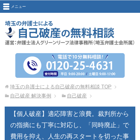
メニュー
埼玉の弁護士による自己破産の無料相談
TOP
自己破産 解決事例
自己破産
【個人破産】適応障害と浪費。裁判所から
の指摘にも丁寧に対応し、「同時廃止」で
費用を抑え、人生の再スタートを切った事