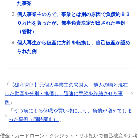
た事案
個人事業主の方で、事業とは別の原因で負債約８３
０万円を負ったが、無事免責決定が出された事例
（管財）
個人再生から破産に方針を転換し、自己破産が認め
られた例
「
【破産管財】元個人事業主の管財人。他人の物と混在
した動産を分別・換価し、迅速に手続を終結させた事
例
」
「
うつ病による休職や買い物により、負債が増えてしま
った事例（同時廃止）
」
借金・カードローン・クレジット・リボ払いで自己破産をお考