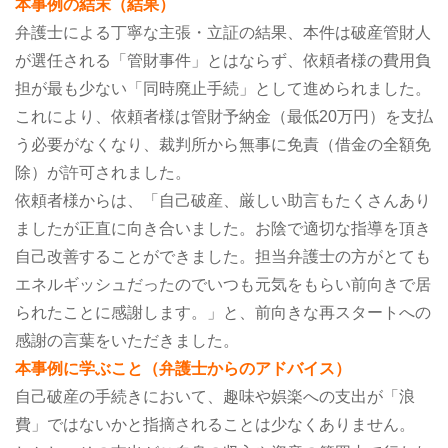
本事例の結末（結果）
弁護士による丁寧な主張・立証の結果、本件は破産管財人
が選任される「管財事件」とはならず、依頼者様の費用負
担が最も少ない「同時廃止手続」として進められました。
これにより、依頼者様は管財予納金（最低20万円）を支払
う必要がなくなり、裁判所から無事に免責（借金の全額免
除）が許可されました。
依頼者様からは、「自己破産、厳しい助言もたくさんあり
ましたが正直に向き合いました。お陰で適切な指導を頂き
自己改善することができました。担当弁護士の方がとても
エネルギッシュだったのでいつも元気をもらい前向きで居
られたことに感謝します。」と、前向きな再スタートへの
感謝の言葉をいただきました。
本事例に学ぶこと（弁護士からのアドバイス）
自己破産の手続きにおいて、趣味や娯楽への支出が「浪
費」ではないかと指摘されることは少なくありません。