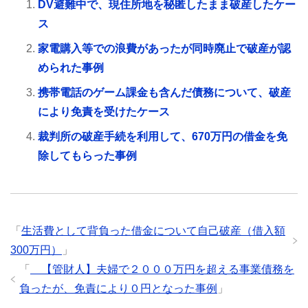
DV避難中で、現住所地を秘匿したまま破産したケー
ス
家電購入等での浪費があったが同時廃止で破産が認
められた事例
携帯電話のゲーム課金も含んだ債務について、破産
により免責を受けたケース
裁判所の破産手続を利用して、670万円の借金を免
除してもらった事例
「
生活費として背負った借金について自己破産（借入額
300万円）
」
「
【管財人】夫婦で２０００万円を超える事業債務を
負ったが、免責により０円となった事例
」